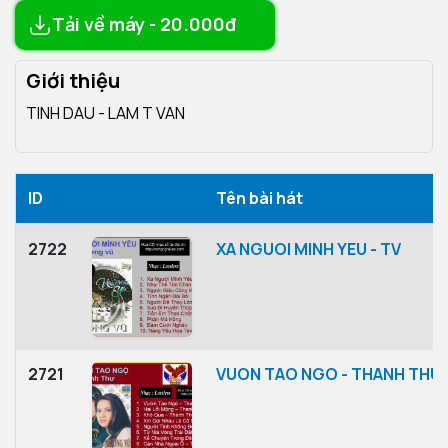
Tải về máy - 20.000đ
Giới thiệu
TINH DAU - LAM T VAN
ID
Tên bài hát
2722
XA NGUOI MINH YEU - TV
2721
VUON TAO NGO - THANH THU