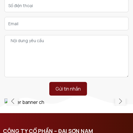
Gửi tin nhắn
CÔNG TY CỔ PHẦN – ĐẠI SƠN NAM