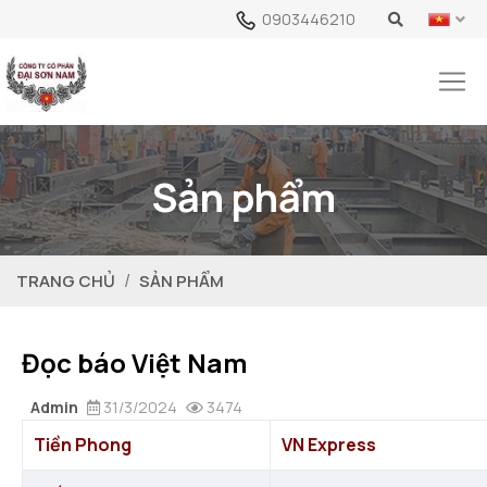
0903446210
Sản phẩm
TRANG CHỦ
SẢN PHẨM
Đọc báo Việt Nam
Admin
31/3/2024
3474
Tiền Phong
VN Express