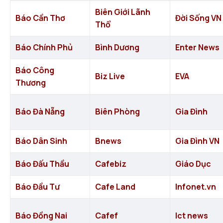
Biên Giới Lãnh
Báo Cần Thơ
Đời Sống VN
Thổ
Báo Chính Phủ
Bình Dương
Enter News
Báo Công
Biz Live
EVA
Thương
Báo Đà Nẵng
Biên Phòng
Gia Đình
Báo Dân Sinh
Bnews
Gia Đình VN
Báo Đấu Thầu
Cafebiz
Giáo Dục
Báo Đầu Tư
Cafe Land
Infonet.vn
Báo Đồng Nai
Cafef
Ict news