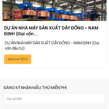
DỰ ÁN NHÀ MÁY SẢN XUẤT DÂY ĐỒNG – NAM
ĐỊNH (Gọi vốn...
DỰ ÁN NHÀ MÁY SẢN XUẤT DÂY ĐỒNG – NAM ĐỊNH (Gọi
vốn đầu tư)
XEM CHI TIẾT
ĐĂNG KÝ NHẬN MẪU THỬ MIỄN PHÍ